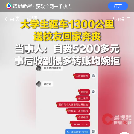
· 获取全网一手热点
打开
首页
视频
无障碍