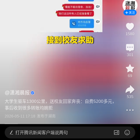
关注
1580
301
69
@
潇湘晨报
535
大学生驱车1300公里，送校友回家奔丧：自费5200多元，
事后收到很多转账均婉拒
2026-05-11 17:18
发布于
湖南
打开
腾讯新闻客户端说两句