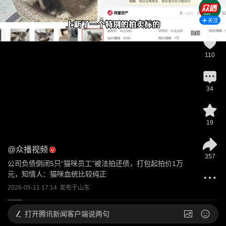
关注
110
34
19
@
众播视频
357
公司负债倒闭5只“猫咪员工”被法拍还债，打包起拍价1万
元，知情人：猫咪血统比较纯正
2026-05-11 17:14
发布于
山东
打开
腾讯新闻客户端说两句