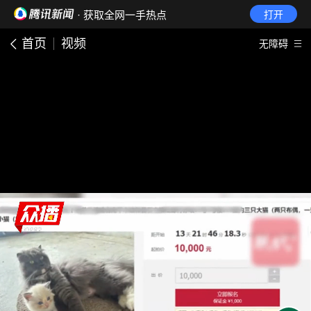
· 获取全网一手热点
打开
首页
视频
无障碍