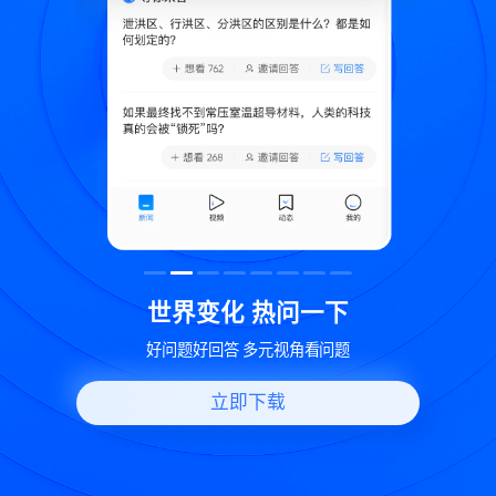
致
世界变化 热问一下
好问题好回答 多元视角看问题
立即下载