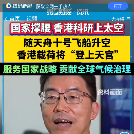
· 获取全网一手热点
打开
首页
视频
无障碍