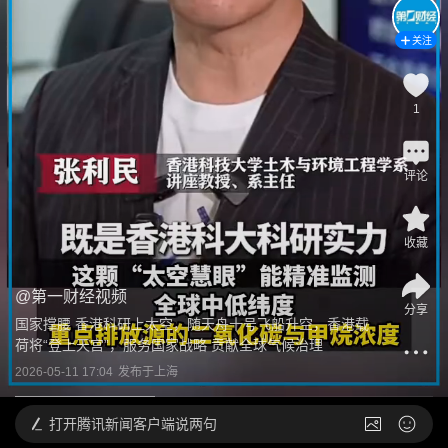
关注
1
评论
收藏
@
第一财经视频
分享
国家撑腰 香港科研上太空，随天舟十号飞船升空，香港载
荷将“登上天宫”，服务国家战略 贡献全球气候治理
2026-05-11 17:04
发布于
上海
打开
腾讯新闻客户端说两句