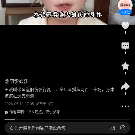
关注
1
1
1
@
萌影娱乐
王暖暖带坠崖旧伤强行复工，全年直播超两百二十场，身体
1
被疯狂透支崩溃！
2026-05-11 17:05
发布于
山东
作者声明：个人观点，仅供参考
打开
腾讯新闻客户端说两句