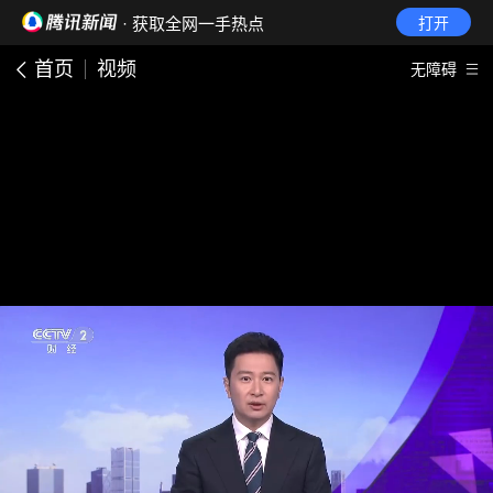
· 获取全网一手热点
打开
首页
视频
无障碍