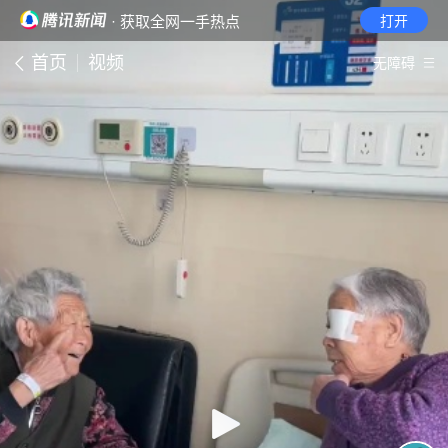
· 获取全网一手热点
打开
首页
视频
无障碍