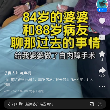
关注
1
1
2
@
曾大师留声机
分享
回山东给婆婆治眼睛，88岁病友讲过去的事滔滔不绝，让人
佩服
2026-05-14 07:00
发布于
湖北
打开
腾讯新闻客户端说两句