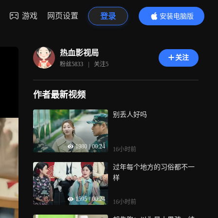
游戏
网页设置
登录
安装电脑版
内容更精彩
热血影视局
关注
粉丝
5833
|
关注
5
作者最新视频
别丢人好吗
1980
|
00:24
16小时前
过年每个地方的习俗都不一
样
1595
|
00:24
16小时前