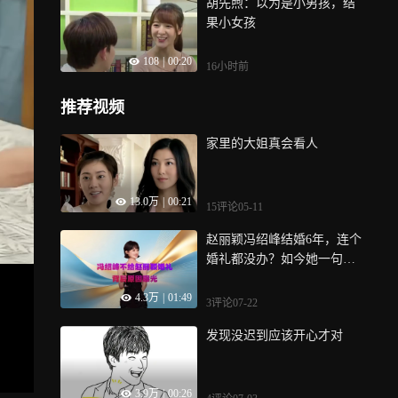
胡先煦：以为是小男孩，结
果小女孩
108
|
00:20
16小时前
推荐视频
家里的大姐真会看人
13.0万
|
00:21
15评论
05-11
赵丽颖冯绍峰结婚6年，连个
婚礼都没办？如今她一句话
回应全网沉默
4.3万
|
01:49
3评论
07-22
发现没迟到应该开心才对
3.9万
|
00:26