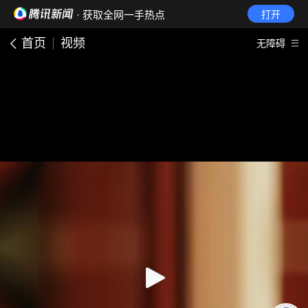
· 获取全网一手热点
打开
首页
视频
无障碍