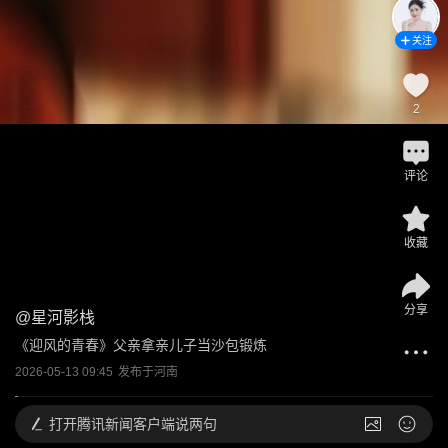
关注
2
评论
收藏
分享
@
星河影栈
《迎风的青春》父亲拿亲儿子当沙包锻炼
2026-05-13 09:45
发布于
河南
打开
腾讯新闻客户端说两句