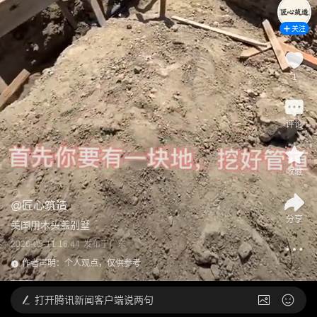
关注
1
评论
收藏
@
匠心筑造
分享
美国用木头盖别墅
2026-05-11 16:44
发布于
广东
作者声明：个人观点，仅供参考
打开
腾讯新闻客户端说两句