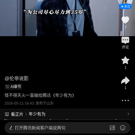
关注
2
评论
1
@
伦帝说影
AI章节
1
怪不得天火一直输给腾达《年少有为》
2026-05-11 16:43
发布于
山东
年少有为
看正片
打开
腾讯新闻客户端说两句