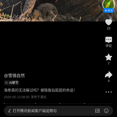
关注
15
评论
7
@
雪锦自然
4
AI章节
海参真的无法躲过吗？被隐鱼钻屁屁的命运！
2026-05-13 08:00
发布于
湖北
打开
腾讯新闻客户端说两句