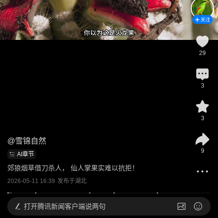
关注
29
3
3
@
雪锦自然
9
AI章节
郊狼烟草借刀杀人， 仙人掌果实难以抗拒！
2026-05-11 16:39
发布于
湖北
打开
腾讯新闻客户端说两句