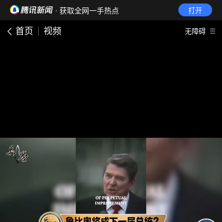
· 获取全网一手热点
打开
首页
视频
无障碍