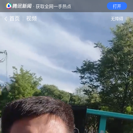
· 获取全网一手热点
打开
首页
视频
无障碍