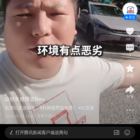
关注
1
收藏
分享
@
好车推荐官Beta
实测比亚迪闪充，9分钟竟然没充饱？
 #
比亚迪
2026-05-11 16:22
发布于
四川
打开
腾讯新闻客户端说两句