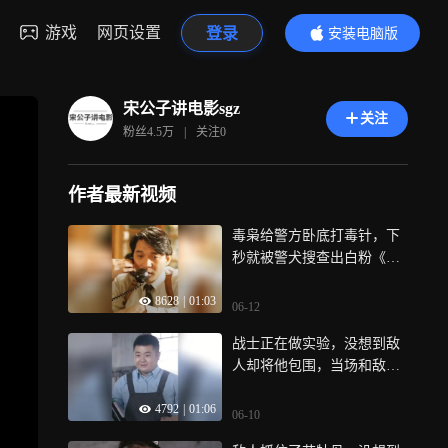
游戏
网页设置
登录
安装电脑版
内容更精彩
宋公子讲电影sgz
关注
粉丝
4.5万
|
关注
0
作者最新视频
毒枭给警方卧底打毒针，下
秒就被警犬搜查出白粉《绝
命毒师》
8628
|
01:03
06-12
战士正在做实验，没想到敌
人却将他包围，当场和敌人
同归于尽！
4792
|
01:06
06-10