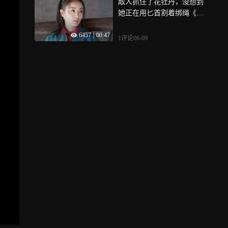
敌人抓住了花牡丹，没想到
她正在用匕首割着绑绳《我
叫刘传说》
6457
|
00:47
1评论
06-09