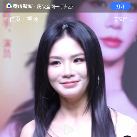
· 获取全网一手热点
打开
首页
视频
无障碍