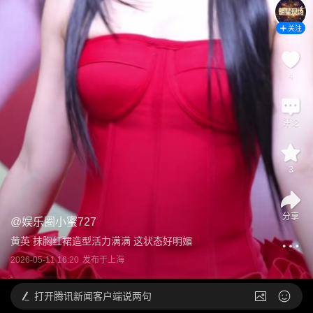
关注
4
评论
3
分享
@
娱乐圈小蜜727
黄英 抹胸红裙造型活力满满 这状态好明媚
2026-05-11 16:20
发布于
上海
打开
腾讯新闻客户端说两句