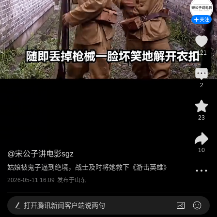
关注
121
2
23
10
@
宋公子讲电影sgz
姑娘被鬼子逼到绝境，战士及时将她救下《游击英雄》
2026-05-11 16:09
发布于
山东
打开
腾讯新闻客户端说两句