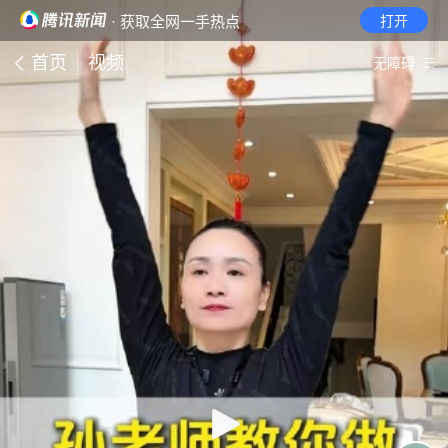
· 获取全网一手热点
打开
首页
视频
无障碍