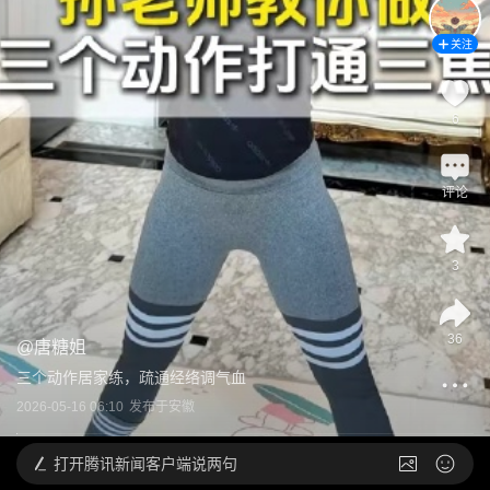
关注
6
评论
3
36
@
唐糖姐
三个动作居家练，疏通经络调气血
2026-05-16 06:10
发布于
安徽
打开
腾讯新闻客户端说两句