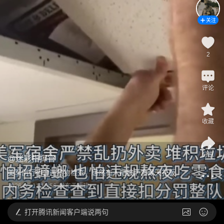
关注
2
评论
收藏
分享
@
迷彩指挥官
美军例行宿舍违禁物检查，居然有人把披萨盒藏天花板
2026-05-11 15:56
发布于
福建
打开
腾讯新闻客户端说两句