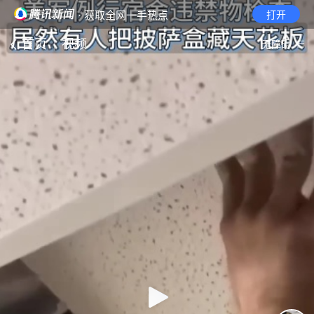
· 获取全网一手热点
打开
首页
视频
无障碍