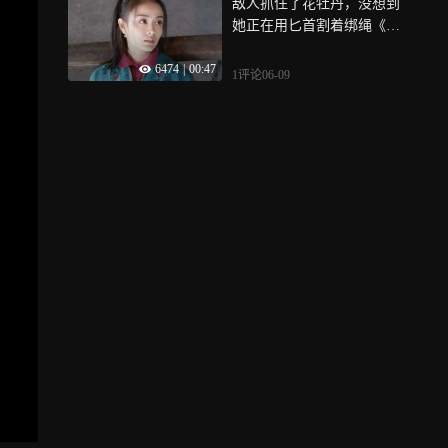
敌人抓住了花牡丹，没想到
她正在用匕首割着绑绳《我
叫刘传说》
6474
|
00:47
1评论
06-09