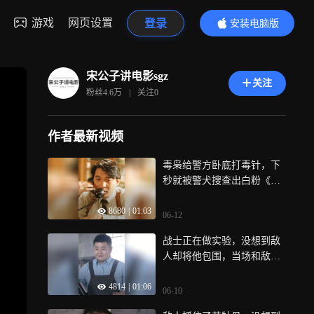
游戏
网页设置
登录
安装电脑版
内容更精彩
宋公子讲电影sgz
关注
粉丝
4.6万
|
关注
0
作者最新视频
毒枭给警方卧底打毒针，下
秒就被警犬搜查出白粉《绝
命毒师》
8680
|
01:03
06-12
战士正在做实验，没想到敌
人却将他包围，当场和敌人
同归于尽！
4814
|
01:06
06-10