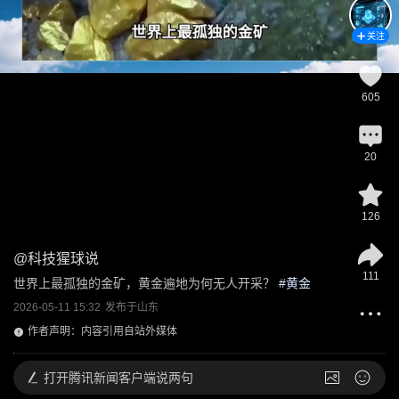
关注
605
20
126
@
科技猩球说
111
世界上最孤独的金矿，黄金遍地为何无人开采？
 #
黄金
2026-05-11 15:32
发布于
山东
作者声明：内容引用自站外媒体
打开
腾讯新闻客户端说两句