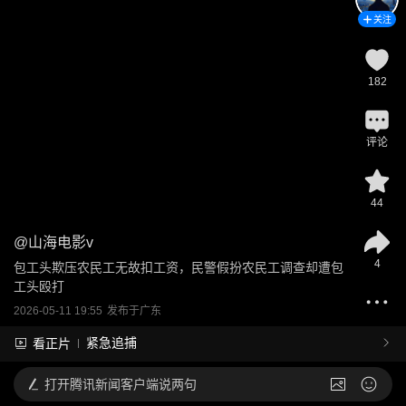
关注
182
评论
44
@
山海电影v
4
包工头欺压农民工无故扣工资，民警假扮农民工调查却遭包
工头殴打
2026-05-11 19:55
发布于
广东
紧急追捕
看正片
打开
腾讯新闻客户端说两句