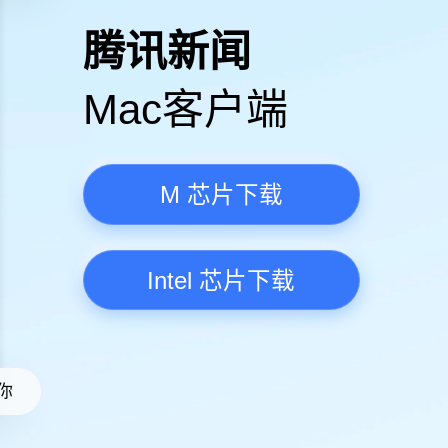
高清视频·更流畅
腾讯新
Mac客
M 芯
Intel