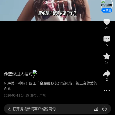
关注
28
5
17
@
篮球过人技巧
2
NBA第一神颜！国王千金腰细腿长异域风情，被上帝偏爱的
面孔
2026-05-11 14:15
发布于
广东
打开
腾讯新闻客户端说两句