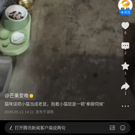
关注
6
2
1
1
@
芒果爱晚
猫咪误把小猫当成老鼠，抱着小猫就是一顿“拳脚伺候”
2026-05-11 14:11
发布于
湖南
打开
腾讯新闻客户端说两句