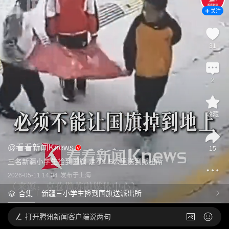
关注
31
2
收藏
@
看看新闻Knews
15
三名新疆小学生捡到国旗 走了1.5公里送到派出所
2026-05-11 14:04
发布于
上海
新疆三小学生捡到国旗送派出所
合集
打开
腾讯新闻客户端说两句