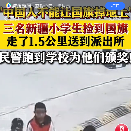
· 获取全网一手热点
打开
首页
视频
无障碍