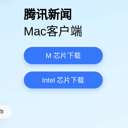
高清视频·更流畅
腾讯新
Mac客
M 芯
Intel