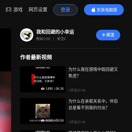
游戏
网页设置
登录
安装电脑版
内容更精彩
我和回避的小幸运
关注
粉丝
1192
|
关注
0
作者最新视频
为什么我在感情中既回避又
焦虑？
1490
|
06:36
1评论
07-09
为什么在亲密关系中，伴侣
总是看不到我的付出？
1610
|
06:04
1评论
07-09