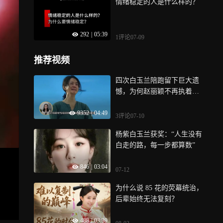
情绪稳定的人是什么样的？
292
|
05:39
1评论
07-09
推荐视频
四次白玉兰陪跑留下巨大遗
憾，为何赵丽颖不再执着冲
视后？原来她早已悄悄切换
9352
|
04:49
事业赛道！
3评论
07-10
杨紫白玉兰获奖：“人生没有
白走的路，每一步都算数”
846
|
03:04
07-12
为什么说 85 花的荧幕统治，
后辈始终无法复刻？
488
|
03:39