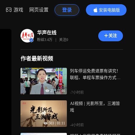
游戏
网页设置
登录
安装电脑版
内容更精彩
华声在线
关注
粉丝
3.4万
|
关注
0
作者最新视频
列车停运免费退票有讲究！
联程、单程车票操作方式大
不同
21
|
01:46
-7小时前
AI视频 | 光影所至，三湘皆
戏
503
|
01:11
-4小时前