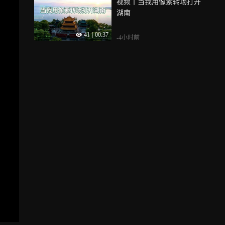
视频丨当我用像素转场打开
湖南
41
|
00:37
-4小时前