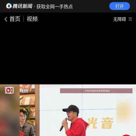
· 获取全网一手热点
打开
首页
视频
无障碍