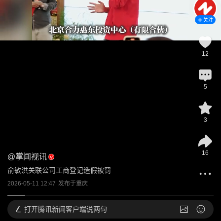
关注
12
5
3
16
@
掌闻视讯
俞敏洪关联公司工商登记造假被罚
2026-05-11 12:47
发布于
重庆
打开
腾讯新闻客户端说两句