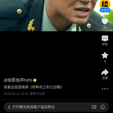
关注
28
评论
4
分享
@
绘影绘声hyhs
我看这就是瞎搞《特种兵之利刃出鞘》
2026-05-11 12:43
发布于
山东
打开
腾讯新闻客户端说两句