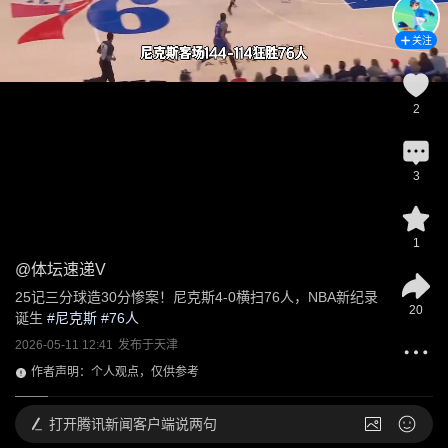
关注
2
3
1
@
体坛速递V
25记三分球造30分惨案！尼克斯4-0横扫76人，NBA新纪录
20
诞生
 #
尼克斯
 #
76人
2026-05-11 12:41
发布于
天津
作者声明：个人观点，仅供参考
打开
腾讯新闻客户端说两句