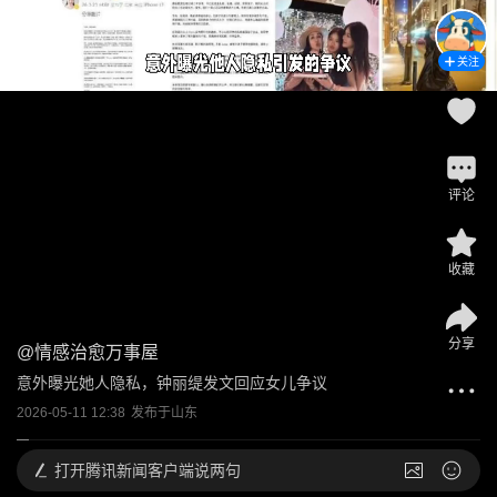
关注
评论
收藏
分享
@
情感治愈万事屋
意外曝光她人隐私，钟丽缇发文回应女儿争议
2026-05-11 12:38
发布于
山东
打开
腾讯新闻客户端说两句