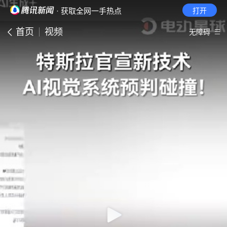
· 获取全网一手热点
打开
首页
视频
无障碍