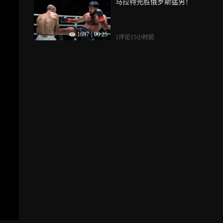
马拉特完胜俄罗斯猛男！
1697
|
00:25
1评论
15小时前