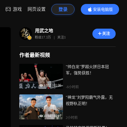
游戏
网页设置
登录
安装电脑版
内容更精彩
用武之地
关注
粉丝
17.3万
|
关注
1
作者最新视频
“帅白龙”罗超火拼日本冠
军，强势获胜！
6322
|
01:06
-6小时前
“神龙”刘梦阳霸气外露，无
视野杁正明！
4194
|
00:17
2小时前