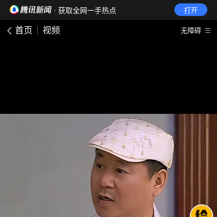
· 获取全网一手热点
打开
首页
视频
无障碍