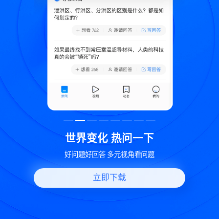
致
世界变化 热问一下
好问题好回答 多元视角看问题
立即下载