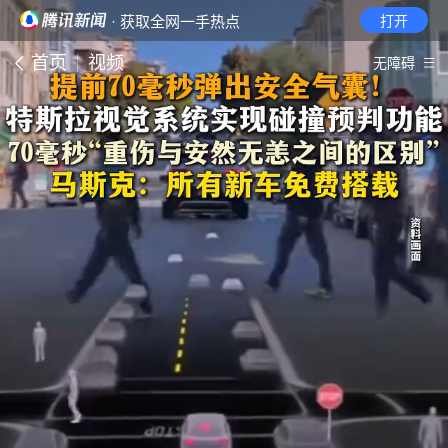
· 获取全网一手热点
打开
首页
视频
无障碍