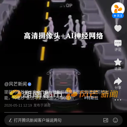
关注
评论
收藏
@
风芒新闻
分享
提前70毫秒弹出安全气囊！特斯拉视觉系统实现碰撞预判功
能，70毫秒“重伤与安然无恙之间的区别”……
 #
特斯拉
2026-05-11 12:19
发布于
湖南
打开
腾讯新闻客户端说两句