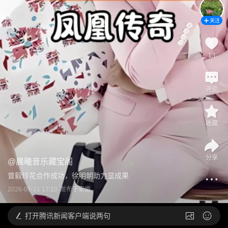
关注
13
评论
收藏
分享
@
晨曦音乐藏宝阁
曾毅玲花合作成功，徐明朝助力显成果
2026-05-11 17:10
发布于
安徽
打开
腾讯新闻客户端说两句