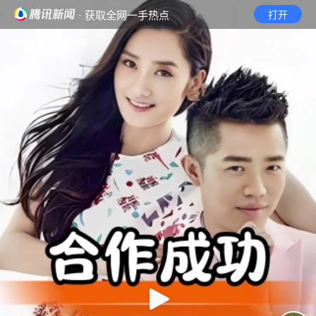
· 获取全网一手热点
打开
首页
视频
无障碍