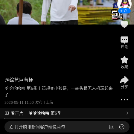
关注
评论
收藏
@
综艺巨有梗
分享
哈哈哈哈哈 第6季丨邓超变小孩哥，一转头跟无人机玩起来
了
2026-05-11 11:50
发布于
上海
哈哈哈哈哈 第6季
看正片
打开
腾讯新闻客户端说两句