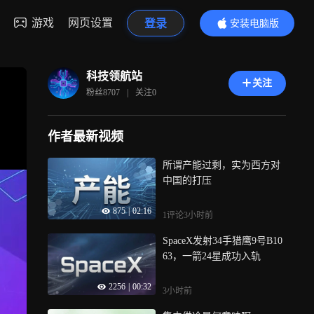
游戏
网页设置
登录
安装电脑版
内容更精彩
科技领航站
关注
粉丝
8707
|
关注
0
作者最新视频
所谓产能过剩，实为西方对
中国的打压
875
|
02:16
1评论
3小时前
SpaceX发射34手猎鹰9号B10
63，一箭24星成功入轨
2256
|
00:32
3小时前