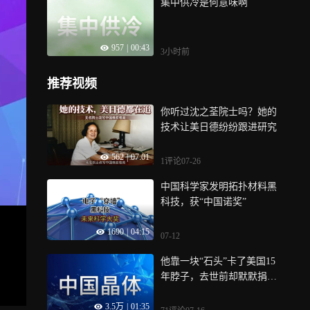
集中供冷是何意味啊
957
|
00:43
3小时前
推荐视频
你听过沈之荃院士吗？她的
技术让美日德纷纷跟进研究
562
|
07:01
1评论
07-26
中国科学家发明拓扑材料黑
科技，获“中国诺奖”
1690
|
04:15
07-12
他靠一块“石头”卡了美国15
年脖子，去世前却默默捐出
毕生积蓄
3.5万
|
01:35