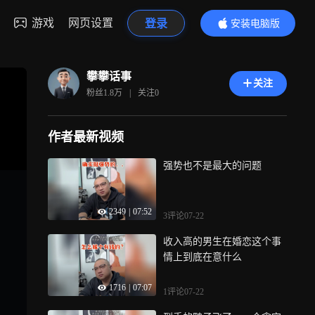
游戏
网页设置
登录
安装电脑版
内容更精彩
攀攀话事
关注
粉丝
1.8万
|
关注
0
作者最新视频
强势也不是最大的问题
2349
|
07:52
3评论
07-22
收入高的男生在婚恋这个事
情上到底在意什么
1716
|
07:07
1评论
07-22