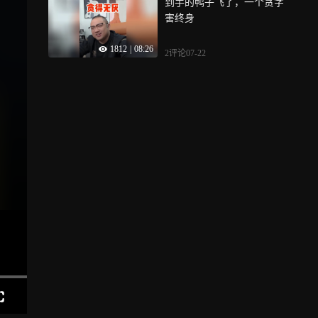
到手的鸭子飞了，一个贪字
害终身
1812
|
08:26
2评论
07-22