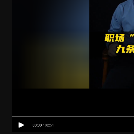
00:00
/
02:51