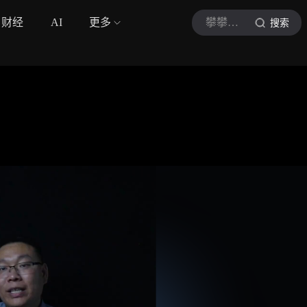
财经
AI
更多
攀攀话事
搜索