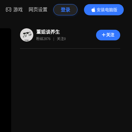
游戏
网页设置
登录
安装电脑版
内容更精彩
董姐谈养生
关注
粉丝
2876
|
关注
0