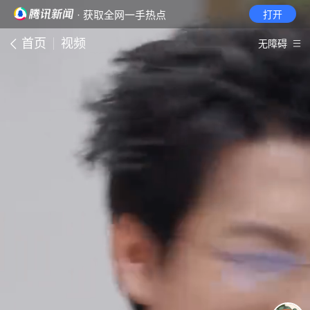
· 获取全网一手热点
打开
首页
视频
无障碍