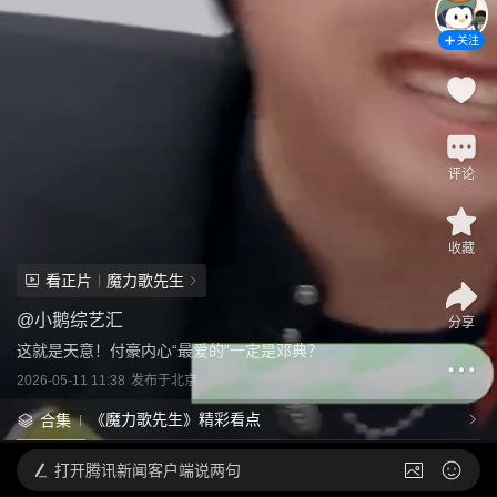
关注
评论
收藏
看正片
魔力歌先生
@
小鹅综艺汇
分享
这就是天意！付豪内心“最爱的”一定是邓典？
2026-05-11 11:38
发布于
北京
《魔力歌先生》精彩看点
合集
打开
腾讯新闻客户端说两句