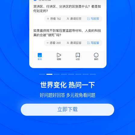
致
世界变化 热问一下
好问题好回答 多元视角看问题
立即下载