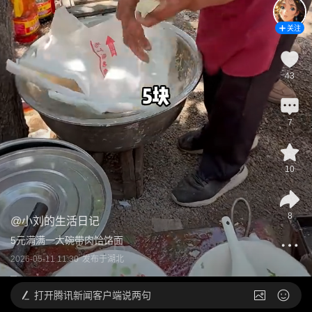
关注
43
7
10
8
@
小刘的生活日记
5元满满一大碗带肉饸饹面
2026-05-11 11:30
发布于
湖北
打开
腾讯新闻客户端说两句