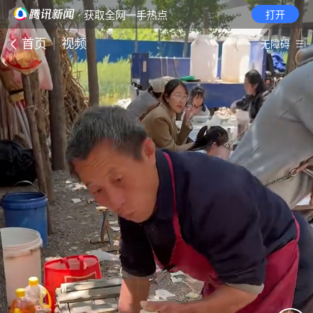
· 获取全网一手热点
打开
首页
视频
无障碍