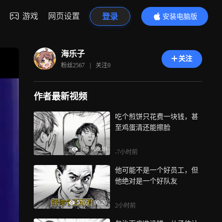
游戏
网页设置
登录
安装电脑版
内容更精彩
海乐子
关注
粉丝
2567
|
关注
0
作者最新视频
吃个煎饼只花费一块钱，甚
至鸡蛋清还能擦脸
789
|
00:18
-7小时前
他可能不是一个好员工，但
他绝对是一个好队友
5705
|
00:20
2小时前