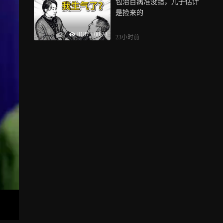
包治百病准没错，儿子估计
是捡来的
8187
|
00:23
23小时前