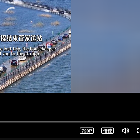
720P
倍速