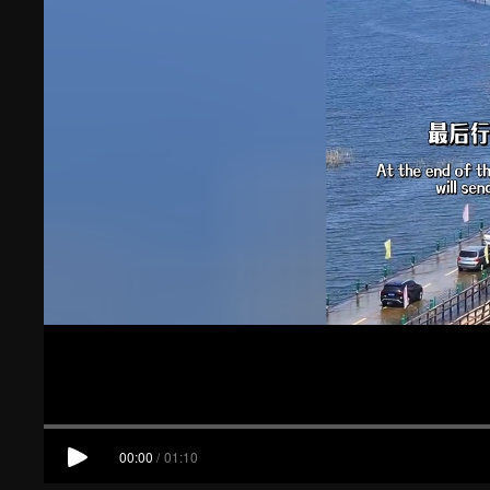
00:00
/
01:10