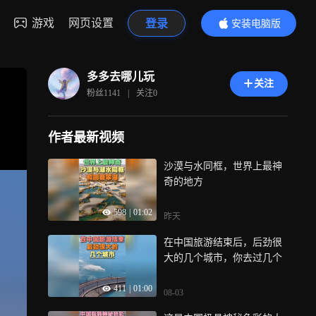
游戏
网页设置
登录
安装电脑版
内容更精彩
多多去哪儿玩
关注
粉丝
1141
|
关注
0
作者最新视频
沙漠与水同框，世界上最神
奇的地方
598
|
01:02
昨天
在中国旅游结束后，后劲很
大的几个城市，你去过几个
411
|
01:00
08-03