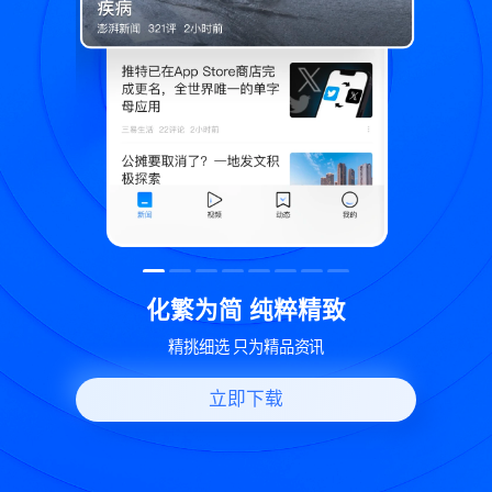
粹精致
世界变化 热问一下
品资讯
好问题好回答 多元视角看问题
立即下载